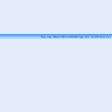
Reg. Imp. Milano REA:1245498 Cap. Soc. 10.200 Euro (i.v.)