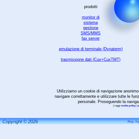
prodotti
monitor di
sistema
gestione
SMS/MMS
fax server
emulazione di terminale (Dynaterm)
trasmissione dati (Cux+CuxTMT)
Utilizziamo un cookie di navigazione anonimo, 
navigare correttamente e utilizzare tutte le fun
personale. Proseguendo la navigazi
( Leggi
cookie policy
/
p
Copyright © 2026
Reg. Im