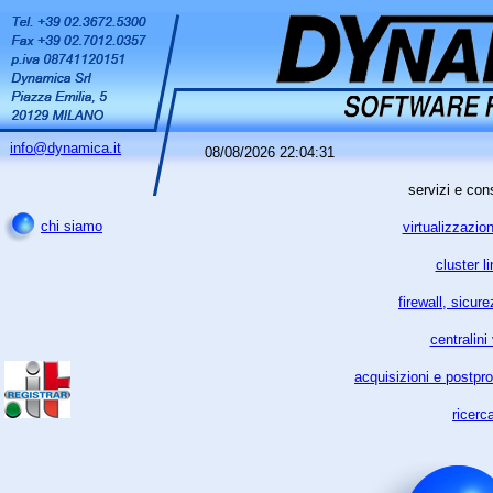
info@dynamica.it
08/08/2026 22:04:31
servizi e co
chi siamo
virtualizzazio
cluster l
firewall, sicure
centralini
acquisizioni e postpro
ricerc