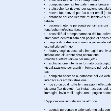
stato dell'invio di fax in tempo reale
composizione fax testuale tramite browser
statistiche fax ricevuti per ragione sociale/
reinvio fax ricevuti per fax o per email (in f
database sql con ricerche multichiave su tu
tabelle
parametri utente personali per dimensioni
fonti/schermo/pulsanti,etc.
possibiltà di stampa cartacea dei fax arriva
stampante centralizzata con pagina di cortesia
pagina di cortesia automatica personalizzab
escludibile sull'invio
history degli accessi alle immagini archivia
indicazione di: utente,data,operazione
(modifica,lettura,reinvio per mail,etc)
archiviazione interna in formato postscript,
visualizzazione per utenti in formato pdf delle
fax
completo accesso al database sql via web
interfacce di amministrazione
log su disco di tutte le transazioni effettuat
sistema (fax ricevuti, fax inviati, accessi sql,
immagini, invio mail, login utenti, pagine acced
L'applicazione include anche altri tool:
agenda personale e aziendale multipla con 