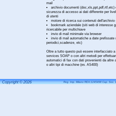
mail
archivio documenti (doc,xls,ppt,pdf,rtf,etc)
sicurezza di accesso ai dati differente per livel
di utenti
motore di ricerca sui contenuti dell'archivi
bookmark aziendale (siti web di interesse g
ricercabile per multichiave
invio di mail minimale via browser
invio di mail automatiche a date prefissate 
periodici,scadenze, etc)
Oltre a tutto questo può essere interfacciato a
services SOAP o con altri metodi per effettuare
automatici di fax con dati provenienti da altre 
o altri tipi di macchine (es. AS400)
Copyright © 2026
Reg. Imp. Milano REA:1245498 Cap. Soc. 1