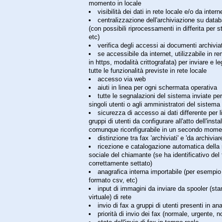
momento in locale
visibilità dei dati in rete locale e/o da intern
centralizzazione dell'archiviazione su data
(con possibili riprocessamenti in differita per s
etc)
verifica degli accessi ai documenti archiviat
se accessibile da internet, utilizzabile in 
in https, modalità crittografata) per inviare e l
tutte le funzionalità previste in rete locale
accesso via web
aiuti in linea per ogni schermata operativa
tutte le segnalazioni del sistema inviate per
singoli utenti o agli amministratori del sistema
sicurezza di accesso ai dati differente per li
gruppi di utenti da configurare all'atto dell'insta
comunque riconfigurabile in un secondo mome
distinzione tra fax 'archiviati' e 'da archiviar
ricezione e catalogazione automatica della
sociale del chiamante (se ha identificativo del 
correttamente settato)
anagrafica interna importabile (per esempio 
formato csv, etc)
input di immagini da inviare da spooler (st
virtuale) di rete
invio di fax a gruppi di utenti presenti in an
priorità di invio dei fax (normale, urgente, n