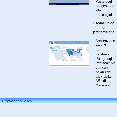
Postgresql
per gestione
allarmi
tecnologici.
Centro unico
di
prenotazione
Applicazione
web PHP
con
database
Postgresql.
Interscambio
dati con
AS400 del
CUP della
ASL di
Macerara.
Copyright © 2026